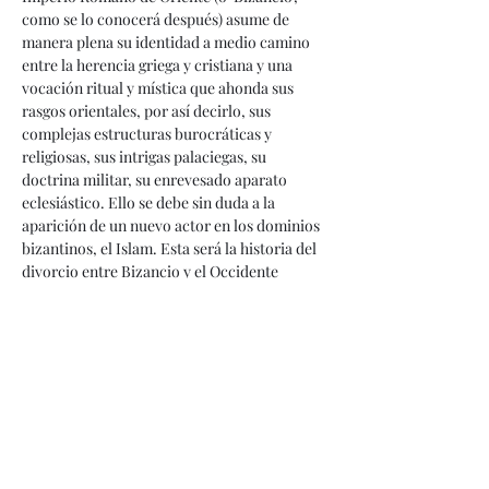
como se lo conocerá después) asume de 
manera plena su identidad a medio camino 
entre la herencia griega y cristiana y una 
vocación ritual y mística que ahonda sus 
rasgos orientales, por así decirlo, sus 
complejas estructuras burocráticas y 
religiosas, sus intrigas palaciegas, su 
doctrina militar, su enrevesado aparato 
eclesiástico. Ello se debe sin duda a la 
aparición de un nuevo actor en los dominios 
bizantinos, el Islam. Esta será la historia del 
divorcio entre Bizancio y el Occidente 
cristiano y latino, el ‘cisma de Oriente’ y las 
cruzadas, las distintas oleadas asiáticas que 
transformaron al Islam árabe y persa y le 
dieron un nuevo lugar en Mesopotamia, el 
Medio Oriente,  Anatolia y el Mediterráneo. 
La historia de un imperio milenario, el 
‘Imperio Bizantino’, que empieza su lento 
ocaso hasta su caída en 1453, luego…