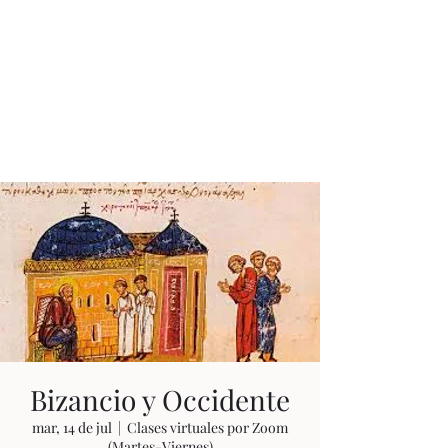
JUAN ESTEBAN
CONSTAÍN
Ningún tiempo es pasado
Bizancio y Occidente
mar, 14 de jul
  |  
Clases virtuales por Zoom
(Martes-Viernes)