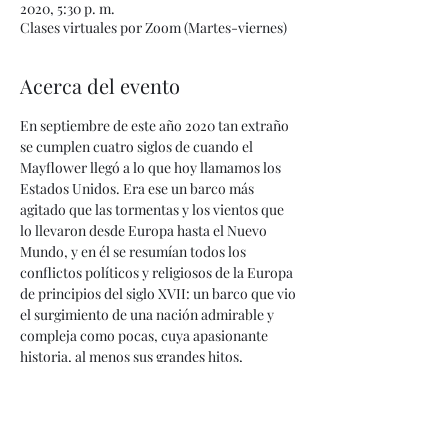
2020, 5:30 p. m.
Clases virtuales por Zoom (Martes-viernes)
Acerca del evento
En septiembre de este año 2020 tan extraño 
se cumplen cuatro siglos de cuando el 
Mayflower llegó a lo que hoy llamamos los 
Estados Unidos. Era ese un barco más 
agitado que las tormentas y los vientos que 
lo llevaron desde Europa hasta el Nuevo 
Mundo, y en él se resumían todos los 
conflictos políticos y religiosos de la Europa 
de principios del siglo XVII: un barco que vio 
el surgimiento de una nación admirable y 
compleja como pocas, cuya apasionante 
historia, al menos sus grandes hitos, 
trataremos de contar aquí desde ese 
momento fundacional hasta nuestros días. 
La colonia anglosajona y protestante, el 
proceso de la independencia, el siglo XIX, la 