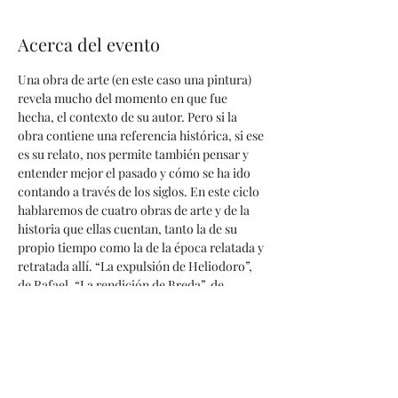
Acerca del evento
Una obra de arte (en este caso una pintura) 
revela mucho del momento en que fue 
hecha, el contexto de su autor. Pero si la 
obra contiene una referencia histórica, si ese 
es su relato, nos permite también pensar y 
entender mejor el pasado y cómo se ha ido 
contando a través de los siglos. En este ciclo 
hablaremos de cuatro obras de arte y de la 
historia que ellas cuentan, tanto la de su 
propio tiempo como la de la época relatada y 
retratada allí. “La expulsión de Heliodoro”, 
de Rafael, “La rendición de Breda”, de 
Velásquez, “La libertad guiando al pueblo”, 
de Delacroix, “ Guernica”, de Picasso: cuatro 
obras, cuatros historias.
Este curso se llevará a cabo en cuatro 
sesiones:
Martes, 06 de febrero, 5:30pm