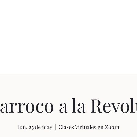
 ESTEBAN CON
Ningún tiempo es pasado
Esteban Constaín?
Clases
Obra
Columna E
arroco a la Revo
lun, 25 de may
  |  
Clases Virtuales en Zoom