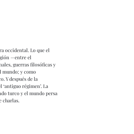
ra occidental. Lo que el 
igión —entre el 
les, guerras filosóficas y 
el mundo; y como 
o. Y después de la 
l ‘antiguo régimen’. La 
ndo turco y el mundo persa 
e charlas.