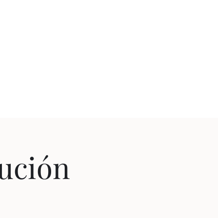
STAÍN
l Tiempo
Contáctenos
lución