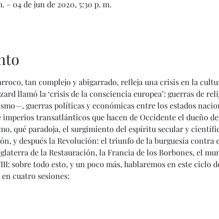
. – 04 de jun de 2020, 5:30 p. m.
nto
rroco, tan complejo y abigarrado, refleja una crisis en la cultu
ard llamó la ‘crisis de la consciencia europea’: guerras de rel
ismo—, guerras políticas y económicas entre los estados naciona
 de imperios transatlánticos que hacen de Occidente el dueño d
, qué paradoja, el surgimiento del espíritu secular y científic
n, y después la Revolución: el triunfo de la burguesía contra e
glaterra de la Restauración, la Francia de los Borbones, el mu
XVIII: sobre todo esto, y un poco más, hablaremos en este ciclo d
o en cuatro sesiones: