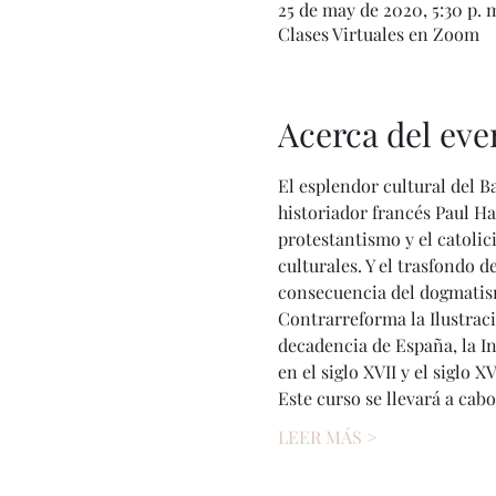
25 de may de 2020, 5:30 p. m
Clases Virtuales en Zoom
Acerca del eve
El esplendor cultural del Ba
historiador francés Paul Haz
protestantismo y el catolic
culturales. Y el trasfondo
consecuencia del dogmatismo
Contrarreforma la Ilustració
decadencia de España, la In
en el siglo XVII y el siglo 
Este curso se llevará a cab
LEER MÁS >