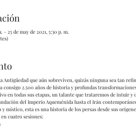
ación
. – 25 de may de 2021, 5:30 p. m.
tes)
nto
la Antigüedad que aún sobreviven, quizás ninguna sea tan refin
ga consigo 2.500 años de historia y profundas transformaciones
vo en todas sus etapas, un talante que trataremos de intuir y d
fundación del Imperio Aqueménida hasta el Irán contemporáne
 y místico, esta es una historia de los persas desde sus orígen
o en cuatro sesiones:
 