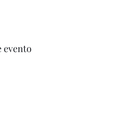
 
 
e evento
+57 (311) 310 - 5752
©2020 by JUAN ESTEBAN CONSTAIN.
historia - viajes - literatura