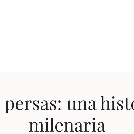
 ESTEBAN CON
Ningún tiempo es pasado
Esteban Constaín?
Clases
Obra
Columna E
 persas: una hist
milenaria