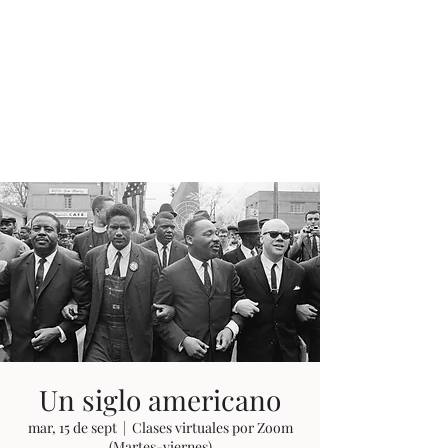
JUAN ESTEBAN
CONSTAÍN
Ningún tiempo es pasado
Un siglo americano
mar, 15 de sept
  |  
Clases virtuales por Zoom
(Martes-viernes)