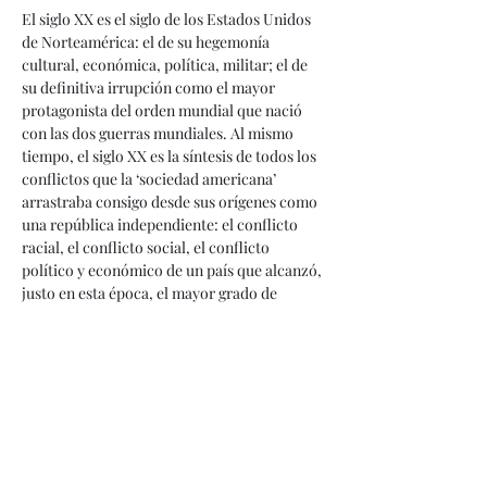
El siglo XX es el siglo de los Estados Unidos 
de Norteamérica: el de su hegemonía 
cultural, económica, política, militar; el de 
su definitiva irrupción como el mayor 
protagonista del orden mundial que nació 
con las dos guerras mundiales. Al mismo 
tiempo, el siglo XX es la síntesis de todos los 
conflictos que la ‘sociedad americana’ 
arrastraba consigo desde sus orígenes como 
una república independiente: el conflicto 
racial, el conflicto social, el conflicto 
político y económico de un país que alcanzó, 
justo en esta época, el mayor grado de 
desarrollo industrial y material de su 
historia. Sobre todo esto hablaremos en este 
ciclo, y también sobre la literatura, el cine, el 
deporte, la música, la pintura, la industria 
del entretenimiento: las inagotables 
expresiones de un pueblo, y una cultura, que 
definieron allí su identidad y todos sus 
relatos de triunfo y de grandeza.