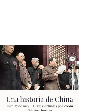
JUAN ESTEBAN
CONSTAÍN
Ningún tiempo es pasado
Una historia de China
mar, 27 de may
  |  
Clases virtuales por Zoom
(Martes-jueves)