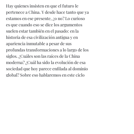
Hay quienes insisten en que el futuro le 
pertenece a China. Y desde hace tanto que ya 
estamos en ese presente, ¿o no? Lo curioso 
es que cuando eso se dice los argumentos 
suelen estar también en el pasado: en la 
historia de esa civilización antigua y en 
apariencia inmutable a pesar de sus 
profundas transformaciones a lo largo de los 
siglos. ¿Cuáles son las raíces de la China 
moderna? ¿Cuál ha sido la evolución de esa 
sociedad que hoy parece enfilada al dominio 
global? Sobre eso hablaremos en este ciclo 
de cuatro sesiones.
Este curso se llevará a cabo en seis sesiones:
Martes, 27 de mayo, 5:30pm
Jueves, 29 de mayo, 5:30pm 
Martes, 03 de junio, 5:30pm
Jueves, 05 de junio, 5:30pm 