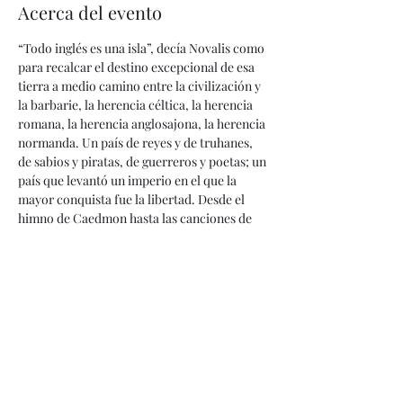
Acerca del evento
“Todo inglés es una isla”, decía Novalis como 
para recalcar el destino excepcional de esa 
tierra a medio camino entre la civilización y 
la barbarie, la herencia céltica, la herencia 
romana, la herencia anglosajona, la herencia 
normanda. Un país de reyes y de truhanes, 
de sabios y piratas, de guerreros y poetas; un 
país que levantó un imperio en el que la 
mayor conquista fue la libertad. Desde el 
himno de Caedmon hasta las canciones de 
los Beatles, desde la conquista de Claudio 
hasta el Brexit, desde lo cuentos de Chaucer 
hasta hoy: esta es la historia de Inglaterra.
Este curso se llevará a cabo en seis sesiones:
Jueves, 17 de junio, 5:30pm
Lunes, 21 de junio, 5:30pm 
Jueves, 24 de junio, 5:30pm 
Lunes, 28 de junio, 5:30pm 
LEER MÁS >