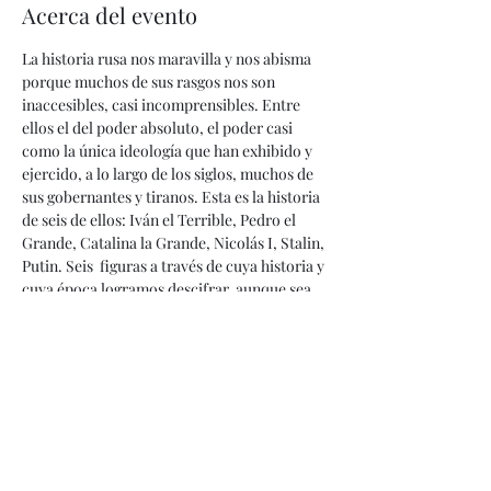
Acerca del evento
La historia rusa nos maravilla y nos abisma 
porque muchos de sus rasgos nos son 
inaccesibles, casi incomprensibles. Entre 
ellos el del poder absoluto, el poder casi 
como la única ideología que han exhibido y 
ejercido, a lo largo de los siglos, muchos de 
sus gobernantes y tiranos. Esta es la historia 
de seis de ellos: Iván el Terrible, Pedro el 
Grande, Catalina la Grande, Nicolás I, Stalin, 
Putin. Seis  figuras a través de cuya historia y 
cuya época logramos descifrar, aunque sea 
un poco mejor, el alma de un pueblo que 
tantas veces pareció un misterio.
Este curso se llevará a cabo en cuatro 
sesiones:
Martes, 26 de abril, 5:30pm
Jueves, 28 de abril, 5:30pm 
Martes,  03 de mayo, 5:30pm 
Jueves, 05 de mayo, 5:30pm