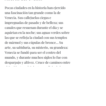
Pocas ciudades en la historia han ejercido 
una fascinación tan grande como la de 
Venecia. Sus callejuelas ciegas e 
impregnadas de pasado y de belleza; sus 
canales que resuenan durante el día y se 
aquietan en la noche; sus aguas verdes sobre 
las que se refleja la ciudad con sus templos 
de mármol y sus cúpulas de bronce… Su 
arte, su sabiduría, su misterio, su grandeza: 
Venecia se fundó para ser el centro del 
mundo, y durante muchos siglos lo fue con 
desparpajo y altivez. Cruce de caminos entre 
el Occidente y el Oriente, prodigio de la 
arquitectura y la filosofía, se nos olvida 
siempre que Venecia está levantada sobre 
una empalizada que les dio refugio a quienes 
en el siglo VI huían de los lombardos. En 
estas cuatro sesiones contaremos la historia 
de la ciudad, su biografía: sus modestos 
orígenes, sus raíces medievales, su herencia 