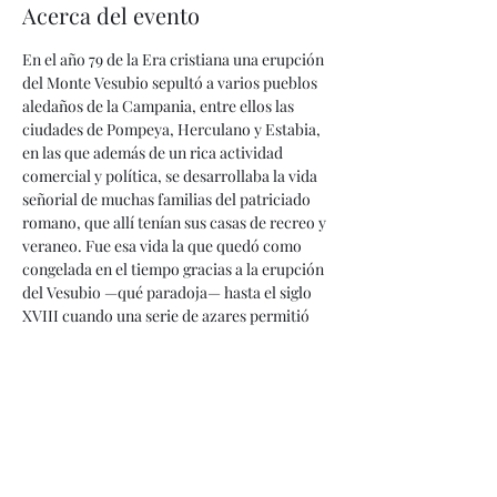
Acerca del evento
En el año 79 de la Era cristiana una erupción 
del Monte Vesubio sepultó a varios pueblos 
aledaños de la Campania, entre ellos las 
ciudades de Pompeya, Herculano y Estabia, 
en las que además de un rica actividad 
comercial y política, se desarrollaba la vida 
señorial de muchas familias del patriciado 
romano, que allí tenían sus casas de recreo y 
veraneo. Fue esa vida la que quedó como 
congelada en el tiempo gracias a la erupción 
del Vesubio —qué paradoja— hasta el siglo 
XVIII cuando una serie de azares permitió 
descubrirla bajo la tierra, iluminada por las 
lámparas y los ojos maravillados de los 
arqueólogos. Esa es la historia que vamos a 
contar en este ciclo de cuatro sesiones: la de 
Pompeya (y Herculano y Estabia) y su vida 
cotidiana, su cultura, sus grandes 
personajes, sus oficios y negocios, su lugar 